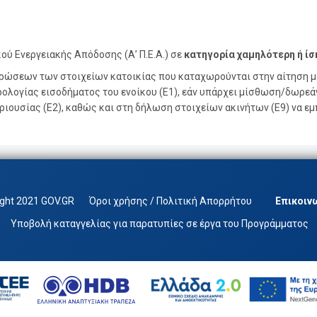
ού Ενεργειακής Απόδοσης (Α’ Π.Ε.Α.) σε
κατηγορία χαμηλότερη ή ίση
ρώσεων των στοιχείων κατοικίας που καταχωρούνται στην αίτηση με
ολογίας εισοδήματος του ενοίκου (Ε1), εάν υπάρχει μίσθωση/δωρεά
ριουσίας (Ε2), καθώς και στη δήλωση στοιχείων ακινήτων (Ε9) να ε
ight 2021 GOV.GR
Όροι χρήσης / Πολιτική Απορρήτου
Επικοιν
Υποβολή καταγγελίας για παρατυπίες σε έργα του Προγράμματος