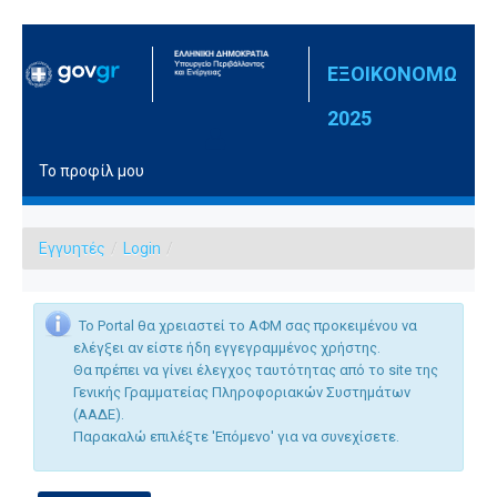
Μετάβαση στο περιεχόμενο
ΕΞΟΙΚΟΝΟΜΩ
2025
Το προφίλ μου
Εγγυητές
/
Login
/
Το Portal θα χρειαστεί το ΑΦΜ σας προκειμένου να
ελέγξει αν είστε ήδη εγγεγραμμένος χρήστης.
Θα πρέπει να γίνει έλεγχος ταυτότητας από το site της
Γενικής Γραμματείας Πληροφοριακών Συστημάτων
(ΑΑΔΕ).
Παρακαλώ επιλέξτε 'Επόμενο' για να συνεχίσετε.